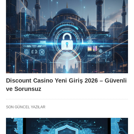
Discount Casino Yeni Giriş 2026 – Güvenli
ve Sorunsuz
SON GÜNCEL YAZILAR