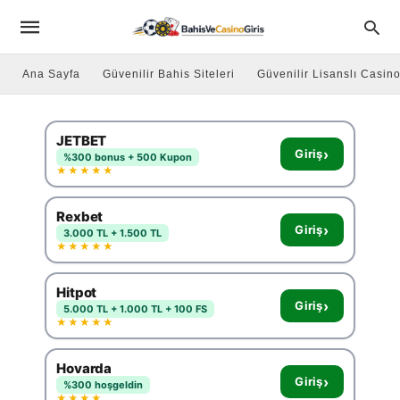
Ana Sayfa
Güvenilir Bahis Siteleri
Güvenilir Lisanslı Casino
JETBET
›
Giriş
%300 bonus + 500 Kupon
★★★★★
Rexbet
›
Giriş
3.000 TL + 1.500 TL
★★★★★
Hitpot
›
Giriş
5.000 TL + 1.000 TL + 100 FS
★★★★★
Hovarda
›
Giriş
%300 hoşgeldin
★★★★