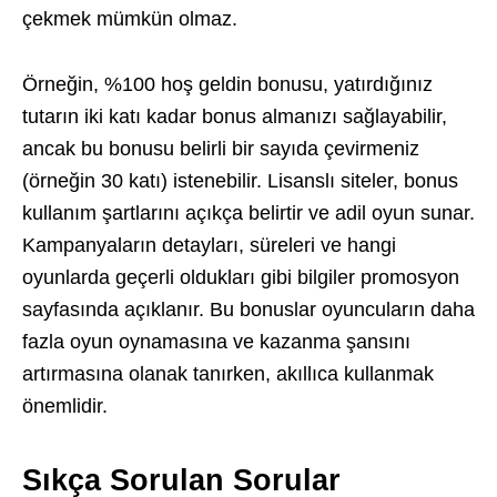
çekmek mümkün olmaz.
Örneğin, %100 hoş geldin bonusu, yatırdığınız
tutarın iki katı kadar bonus almanızı sağlayabilir,
ancak bu bonusu belirli bir sayıda çevirmeniz
(örneğin 30 katı) istenebilir. Lisanslı siteler, bonus
kullanım şartlarını açıkça belirtir ve adil oyun sunar.
Kampanyaların detayları, süreleri ve hangi
oyunlarda geçerli oldukları gibi bilgiler promosyon
sayfasında açıklanır. Bu bonuslar oyuncuların daha
fazla oyun oynamasına ve kazanma şansını
artırmasına olanak tanırken, akıllıca kullanmak
önemlidir.
Sıkça Sorulan Sorular