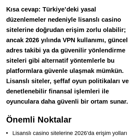
Kısa cevap:
Türkiye’deki yasal
düzenlemeler nedeniyle lisanslı casino
sitelerine doğrudan erişim zorlu olabilir;
ancak 2026 yılında VPN kullanımı, güncel
adres takibi ya da güvenilir yönlendirme
siteleri gibi alternatif yöntemlerle bu
platformlara güvenle ulaşmak mümkün.
Lisanslı siteler, şeffaf oyun politikaları ve
denetlenebilir finansal işlemleri ile
oyunculara daha güvenli bir ortam sunar.
Önemli Noktalar
Lisanslı casino sitelerine 2026’da erişim yolları