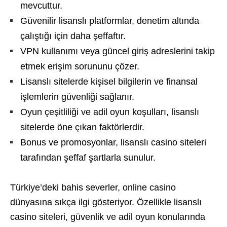
mevcuttur.
Güvenilir lisanslı platformlar, denetim altında
çalıştığı için daha şeffaftır.
VPN kullanımı veya güncel giriş adreslerini takip
etmek erişim sorununu çözer.
Lisanslı sitelerde kişisel bilgilerin ve finansal
işlemlerin güvenliği sağlanır.
Oyun çeşitliliği ve adil oyun koşulları, lisanslı
sitelerde öne çıkan faktörlerdir.
Bonus ve promosyonlar, lisanslı casino siteleri
tarafından şeffaf şartlarla sunulur.
Türkiye’deki bahis severler, online casino
dünyasına sıkça ilgi gösteriyor. Özellikle lisanslı
casino siteleri, güvenlik ve adil oyun konularında