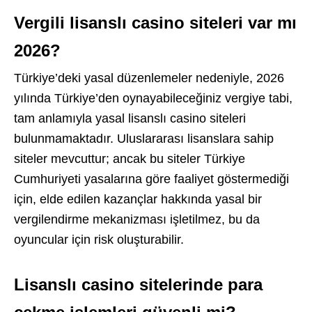
Vergili lisanslı casino siteleri var mı
2026?
Türkiye’deki yasal düzenlemeler nedeniyle, 2026
yılında Türkiye’den oynayabileceğiniz vergiye tabi,
tam anlamıyla yasal lisanslı casino siteleri
bulunmamaktadır. Uluslararası lisanslara sahip
siteler mevcuttur; ancak bu siteler Türkiye
Cumhuriyeti yasalarına göre faaliyet göstermediği
için, elde edilen kazançlar hakkında yasal bir
vergilendirme mekanizması işletilmez, bu da
oyuncular için risk oluşturabilir.
Lisanslı casino sitelerinde para