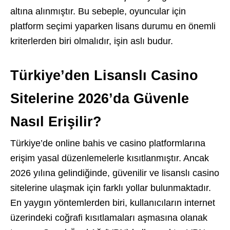
altına alınmıştır. Bu sebeple, oyuncular için
platform seçimi yaparken lisans durumu en önemli
kriterlerden biri olmalıdır, işin aslı budur.
Türkiye’den Lisanslı Casino
Sitelerine 2026’da Güvenle
Nasıl Erişilir?
Türkiye’de online bahis ve casino platformlarına
erişim yasal düzenlemelerle kısıtlanmıştır. Ancak
2026 yılına gelindiğinde, güvenilir ve lisanslı casino
sitelerine ulaşmak için farklı yollar bulunmaktadır.
En yaygın yöntemlerden biri, kullanıcıların internet
üzerindeki coğrafi kısıtlamaları aşmasına olanak