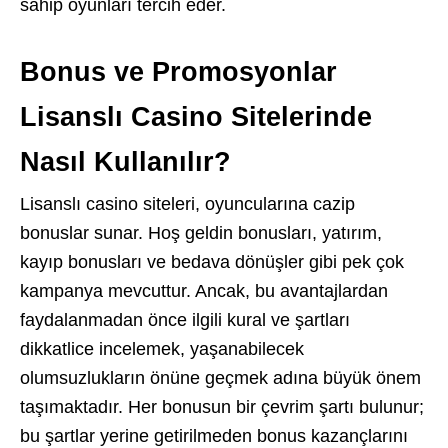
sahip oyunları tercih eder.
Bonus ve Promosyonlar
Lisanslı Casino Sitelerinde
Nasıl Kullanılır?
Lisanslı casino siteleri, oyuncularına cazip
bonuslar sunar. Hoş geldin bonusları, yatırım,
kayıp bonusları ve bedava dönüşler gibi pek çok
kampanya mevcuttur. Ancak, bu avantajlardan
faydalanmadan önce ilgili kural ve şartları
dikkatlice incelemek, yaşanabilecek
olumsuzlukların önüne geçmek adına büyük önem
taşımaktadır. Her bonusun bir çevrim şartı bulunur;
bu şartlar yerine getirilmeden bonus kazançlarını