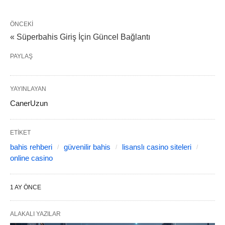
ÖNCEKI
« Süperbahis Giriş İçin Güncel Bağlantı
PAYLAŞ
YAYINLAYAN
CanerUzun
ETIKET
bahis rehberi
güvenilir bahis
lisanslı casino siteleri
online casino
1 AY ÖNCE
ALAKALI YAZILAR