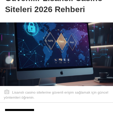
Siteleri 2026 Rehberi
Lisanslı casino sitelerine güvenli erişim sağlamak için güncel
yöntemleri öğrenin.