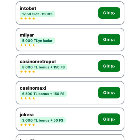
intobet
›
Giriş
%150 Slot · 1500₺
★★★★
milyar
›
Giriş
5.000 TL'ye kadar
★★★★
casinometropol
›
Giriş
8.000 TL bonus + 150 FS
★★★★
casinomaxi
›
Giriş
6.500 TL bonus + 150 FS
★★★★
jokera
›
Giriş
3.000 TL bonus + 50 FS
★★★★