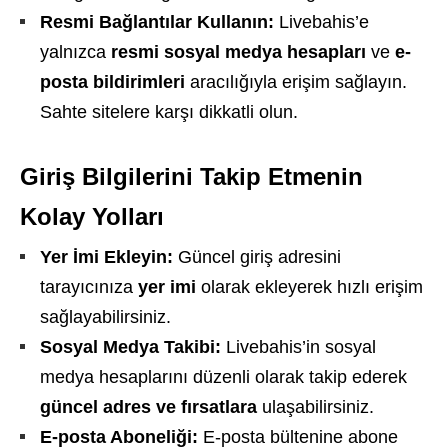
Resmi Bağlantılar Kullanın:
Livebahis’e
yalnızca
resmi sosyal medya hesapları
ve
e-
posta bildirimleri
aracılığıyla erişim sağlayın.
Sahte sitelere karşı dikkatli olun.
Giriş Bilgilerini Takip Etmenin
Kolay Yolları
Yer İmi Ekleyin:
Güncel giriş adresini
tarayıcınıza
yer imi
olarak ekleyerek hızlı erişim
sağlayabilirsiniz.
Sosyal Medya Takibi:
Livebahis’in sosyal
medya hesaplarını düzenli olarak takip ederek
güncel adres ve fırsatlara
ulaşabilirsiniz.
E-posta Aboneliği:
E-posta bültenine abone