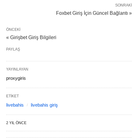
SONRAKI
Foxbet Giriş İçin Güncel Bağlantı »
ÖNCEKI
« Girişbet Giriş Bilgileri
PAYLAŞ
YAYINLAYAN
proxygiris
ETIKET
livebahis
livebahis giriş
2 YIL ÖNCE