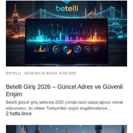
BETELLI
GÜVENILIR BAHIS SITELERI
Betelli Giriş 2026 – Güncel Adres ve Güvenli
Erişim
Betelli güncel giriş adresine 2026 yılında nasıl ulaşacağınızı merak
ediyorsanız, bu rehber Türkiye'deki erişim engellemelerine…
2 hafta önce