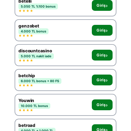
betelli
›
Giriş
5.050 TL %100 bonus
★★★★
genzobet
›
Giriş
4.000 TL bonus
★★★★
discountcasino
›
Giriş
5.000 TL nakit iade
★★★★
betchip
›
Giriş
6.000 TL bonus + 80 FS
★★★★
Youwin
›
Giriş
10.000 TL bonus
★★★★
betroad
›
Giriş
4.000 TL + 1.000 TL