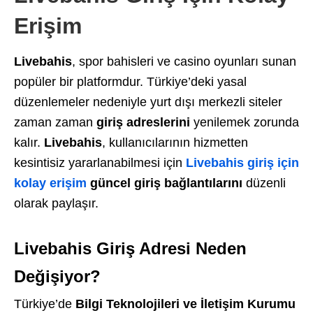
Erişim
Livebahis
, spor bahisleri ve casino oyunları sunan
popüler bir platformdur. Türkiye’deki yasal
düzenlemeler nedeniyle yurt dışı merkezli siteler
zaman zaman
giriş adreslerini
yenilemek zorunda
kalır.
Livebahis
, kullanıcılarının hizmetten
kesintisiz yararlanabilmesi için
Livebahis giriş için
kolay erişim
güncel giriş bağlantılarını
düzenli
olarak paylaşır.
Livebahis Giriş Adresi Neden
Değişiyor?
Türkiye’de
Bilgi Teknolojileri ve İletişim Kurumu