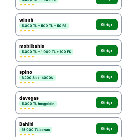
★★★★
winnit
›
Giriş
5.000 TL + 500 TL + 50 FS
★★★★
mobilbahis
›
Giriş
5.000 TL + 1.000 TL + 100 FS
★★★★
spino
›
Giriş
%200 Slot · 4000₺
★★★★
davegas
›
Giriş
5.000 TL hoşgeldin
★★★★
Bahibi
›
Giriş
15.000 TL bonus
★★★★