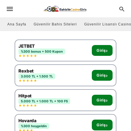
Ana Sayfa
Güvenilir Bahis Siteleri
Güvenilir Lisanslı Casino
JETBET
›
Giriş
%300 bonus + 500 Kupon
★★★★★
Rexbet
›
Giriş
3.000 TL + 1.500 TL
★★★★★
Hitpot
›
Giriş
5.000 TL + 1.000 TL + 100 FS
★★★★★
Hovarda
›
Giriş
%300 hoşgeldin
★★★★