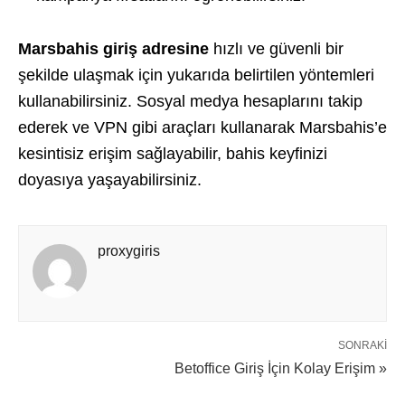
Marsbahis giriş adresine
hızlı ve güvenli bir
şekilde ulaşmak için yukarıda belirtilen yöntemleri
kullanabilirsiniz. Sosyal medya hesaplarını takip
ederek ve VPN gibi araçları kullanarak Marsbahis’e
kesintisiz erişim sağlayabilir, bahis keyfinizi
doyasıya yaşayabilirsiniz.
proxygiris
SONRAKI
Betoffice Giriş İçin Kolay Erişim »