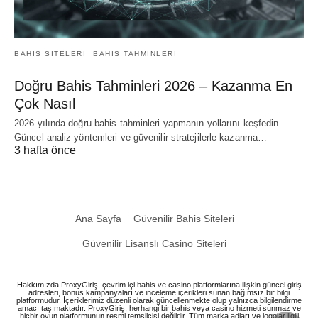
BAHIS SITELERI
BAHIS TAHMINLERI
Doğru Bahis Tahminleri 2026 – Kazanma En
Çok Nasıl
2026 yılında doğru bahis tahminleri yapmanın yollarını keşfedin.
Güncel analiz yöntemleri ve güvenilir stratejilerle kazanma…
3 hafta önce
Ana Sayfa
Güvenilir Bahis Siteleri
Güvenilir Lisanslı Casino Siteleri
Hakkımızda ProxyGiriş, çevrim içi bahis ve casino platformlarına ilişkin güncel giriş
adresleri, bonus kampanyaları ve inceleme içerikleri sunan bağımsız bir bilgi
platformudur. İçeriklerimiz düzenli olarak güncellenmekte olup yalnızca bilgilendirme
amacı taşımaktadır. ProxyGiriş, herhangi bir bahis veya casino hizmeti sunmaz ve
hiçbir oyun platformunun resmi temsilcisi değildir. Tüm marka adları ve logolar ilgili