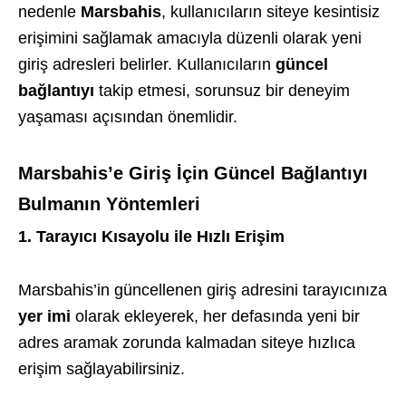
nedenle
Marsbahis
, kullanıcıların siteye kesintisiz
erişimini sağlamak amacıyla düzenli olarak yeni
giriş adresleri belirler. Kullanıcıların
güncel
bağlantıyı
takip etmesi, sorunsuz bir deneyim
yaşaması açısından önemlidir.
Marsbahis’e Giriş İçin Güncel Bağlantıyı
Bulmanın Yöntemleri
1. Tarayıcı Kısayolu ile Hızlı Erişim
Marsbahis’in güncellenen giriş adresini tarayıcınıza
yer imi
olarak ekleyerek, her defasında yeni bir
adres aramak zorunda kalmadan siteye hızlıca
erişim sağlayabilirsiniz.