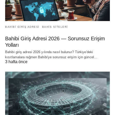
BAHIBI GIRIŞ ADRESI
BAHIS SITELERI
Bahibi Giriş Adresi 2026 — Sorunsuz Erişim
Yolları
Bahibi giriş adresi 2026 yılında nasıl bulunur? Türkiye'deki
kısıtlamalara rağmen Bahibi'ye sorunsuz erişim için güncel…
3 hafta önce