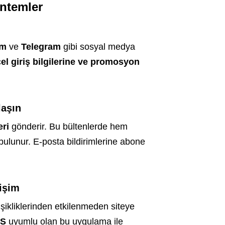
öntemler
am
ve
Telegram
gibi sosyal medya
el giriş bilgilerine ve promosyon
laşın
eri
gönderir. Bu bültenlerde hem
bulunur. E-posta bildirimlerine abone
işim
işikliklerinden etkilenmeden siteye
OS
uyumlu olan bu uygulama ile