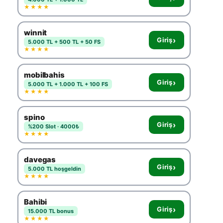
★★★★
winnit
›
Giriş
5.000 TL + 500 TL + 50 FS
★★★★
mobilbahis
›
Giriş
5.000 TL + 1.000 TL + 100 FS
★★★★
spino
›
Giriş
%200 Slot · 4000₺
★★★★
davegas
›
Giriş
5.000 TL hoşgeldin
★★★★
Bahibi
›
Giriş
15.000 TL bonus
★★★★