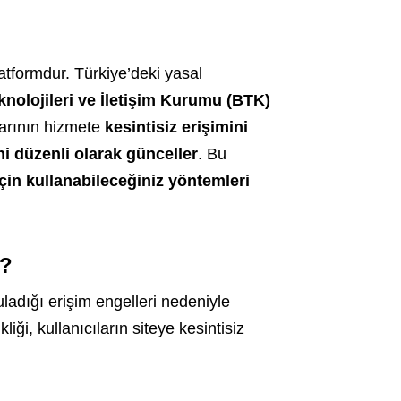
latformdur. Türkiye’deki yasal
knolojileri ve İletişim Kurumu (BTK)
ılarının hizmete
kesintisiz erişimini
i düzenli olarak günceller
. Bu
çin kullanabileceğiniz yöntemleri
r?
uladığı erişim engelleri nedeniyle
kliği, kullanıcıların siteye kesintisiz