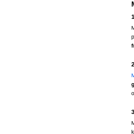
M
p
f
g
o
M
k