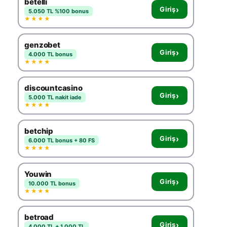
betelli
›
Giriş
5.050 TL %100 bonus
★★★★
genzobet
›
Giriş
4.000 TL bonus
★★★★
discountcasino
›
Giriş
5.000 TL nakit iade
★★★★
betchip
›
Giriş
6.000 TL bonus + 80 FS
★★★★
Youwin
›
Giriş
10.000 TL bonus
★★★★
betroad
›
Giriş
4.000 TL + 1.000 TL