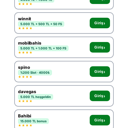
★★★★
winnit
›
Giriş
5.000 TL + 500 TL + 50 FS
★★★★
mobilbahis
›
Giriş
5.000 TL + 1.000 TL + 100 FS
★★★★
spino
›
Giriş
%200 Slot · 4000₺
★★★★
davegas
›
Giriş
5.000 TL hoşgeldin
★★★★
Bahibi
›
Giriş
15.000 TL bonus
★★★★