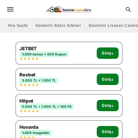
Ana Sayfa
Güvenilir Bahis Siteleri
Güvenilir Lisanslı Casino
JETBET
›
Giriş
%300 bonus + 500 Kupon
★★★★★
Rexbet
›
Giriş
3.000 TL + 1.500 TL
★★★★★
Hitpot
›
Giriş
5.000 TL + 1.000 TL + 100 FS
★★★★★
Hovarda
›
Giriş
%300 hoşgeldin
★★★★