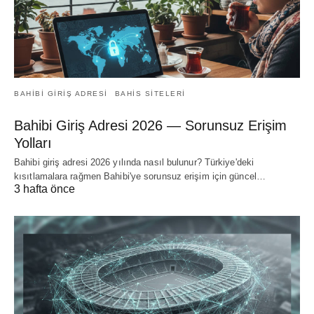
BAHIBI GIRIŞ ADRESI
BAHIS SITELERI
Bahibi Giriş Adresi 2026 — Sorunsuz Erişim
Yolları
Bahibi giriş adresi 2026 yılında nasıl bulunur? Türkiye'deki
kısıtlamalara rağmen Bahibi'ye sorunsuz erişim için güncel…
3 hafta önce