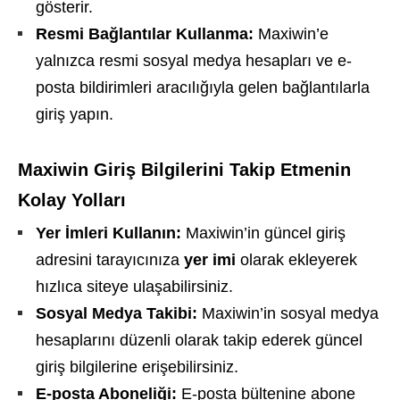
gösterir.
Resmi Bağlantılar Kullanma:
Maxiwin’e
yalnızca resmi sosyal medya hesapları ve e-
posta bildirimleri aracılığıyla gelen bağlantılarla
giriş yapın.
Maxiwin Giriş Bilgilerini Takip Etmenin
Kolay Yolları
Yer İmleri Kullanın:
Maxiwin’in güncel giriş
adresini tarayıcınıza
yer imi
olarak ekleyerek
hızlıca siteye ulaşabilirsiniz.
Sosyal Medya Takibi:
Maxiwin’in sosyal medya
hesaplarını düzenli olarak takip ederek güncel
giriş bilgilerine erişebilirsiniz.
E-posta Aboneliği:
E-posta bültenine abone