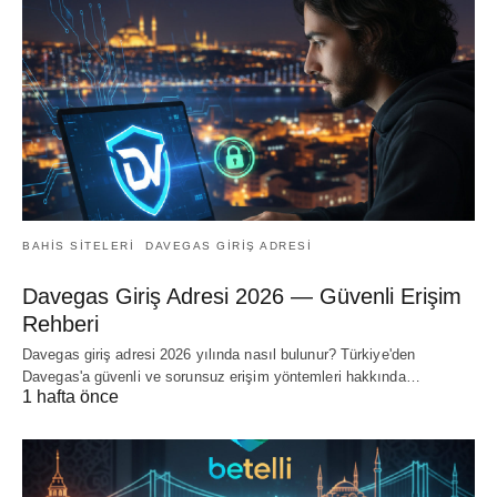
BAHIS SITELERI
DAVEGAS GIRIŞ ADRESI
Davegas Giriş Adresi 2026 — Güvenli Erişim
Rehberi
Davegas giriş adresi 2026 yılında nasıl bulunur? Türkiye'den
Davegas'a güvenli ve sorunsuz erişim yöntemleri hakkında…
1 hafta önce