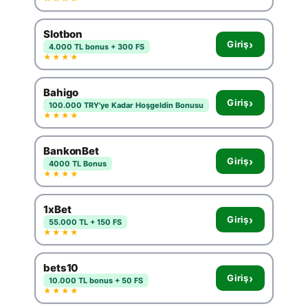
Slotbon
›
Giriş
4.000 TL bonus + 300 FS
★★★★
Bahigo
›
Giriş
100.000 TRY'ye Kadar Hoşgeldin Bonusu
★★★★
BankonBet
›
Giriş
4000 TL Bonus
★★★★
1xBet
›
Giriş
55.000 TL + 150 FS
★★★★
bets10
›
Giriş
10.000 TL bonus + 50 FS
★★★★