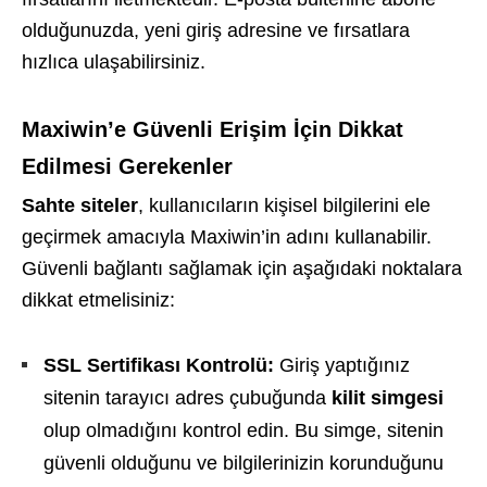
olduğunuzda, yeni giriş adresine ve fırsatlara
hızlıca ulaşabilirsiniz.
Maxiwin’e Güvenli Erişim İçin Dikkat
Edilmesi Gerekenler
Sahte siteler
, kullanıcıların kişisel bilgilerini ele
geçirmek amacıyla Maxiwin’in adını kullanabilir.
Güvenli bağlantı sağlamak için aşağıdaki noktalara
dikkat etmelisiniz:
SSL Sertifikası Kontrolü:
Giriş yaptığınız
sitenin tarayıcı adres çubuğunda
kilit simgesi
olup olmadığını kontrol edin. Bu simge, sitenin
güvenli olduğunu ve bilgilerinizin korunduğunu