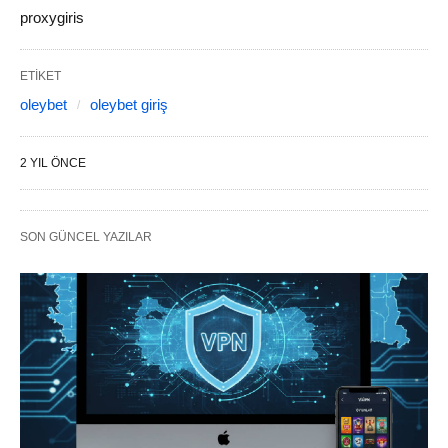
proxygiris
ETIKET
oleybet
oleybet giriş
2 YIL ÖNCE
SON GÜNCEL YAZILAR