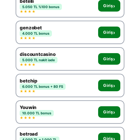
betelli
›
Giriş
5.050 TL %100 bonus
★★★★
genzobet
›
Giriş
4.000 TL bonus
★★★★
discountcasino
›
Giriş
5.000 TL nakit iade
★★★★
betchip
›
Giriş
6.000 TL bonus + 80 FS
★★★★
Youwin
›
Giriş
10.000 TL bonus
★★★★
betroad
›
Giriş
4.000 TL + 1.000 TL