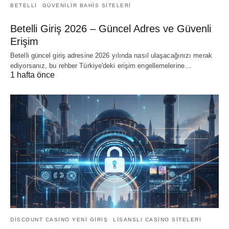
BETELLI
GÜVENILIR BAHIS SITELERI
Betelli Giriş 2026 – Güncel Adres ve Güvenli
Erişim
Betelli güncel giriş adresine 2026 yılında nasıl ulaşacağınızı merak
ediyorsanız, bu rehber Türkiye'deki erişim engellemelerine…
1 hafta önce
DISCOUNT CASINO YENI GIRIŞ
LISANSLI CASINO SITELERI