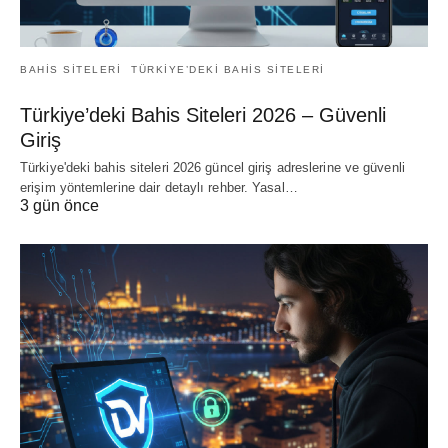
BAHIS SITELERI
TÜRKIYE’DEKI BAHIS SITELERI
Türkiye’deki Bahis Siteleri 2026 – Güvenli
Giriş
Türkiye'deki bahis siteleri 2026 güncel giriş adreslerine ve güvenli
erişim yöntemlerine dair detaylı rehber. Yasal…
3 gün önce