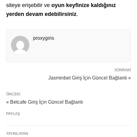
siteye erişebilir ve
oyun keyfinize kaldığınız
yerden devam edebilirsiniz
.
proxygiris
SONRAKI
Jasminbet Giriş İçin Güncel Bağlantı »
ÖNCEKI
« Betcafe Giriş İçin Güncel Bağlantı
PAYLAŞ
YAYINLAYAN