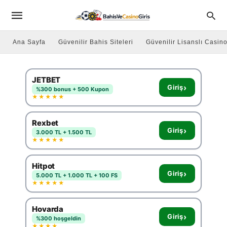
Ana Sayfa
Güvenilir Bahis Siteleri
Güvenilir Lisanslı Casino
JETBET
›
Giriş
%300 bonus + 500 Kupon
★★★★★
Rexbet
›
Giriş
3.000 TL + 1.500 TL
★★★★★
Hitpot
›
Giriş
5.000 TL + 1.000 TL + 100 FS
★★★★★
Hovarda
›
Giriş
%300 hoşgeldin
★★★★