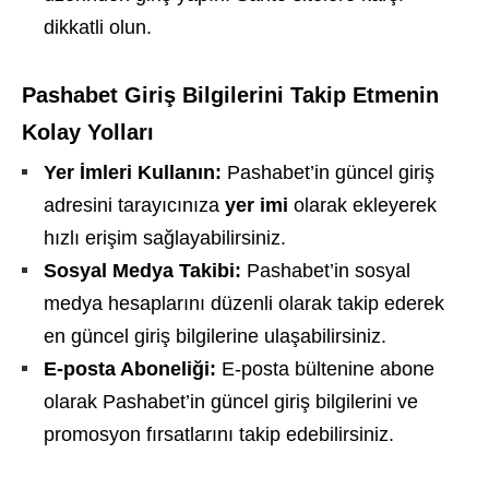
dikkatli olun.
Pashabet Giriş Bilgilerini Takip Etmenin
Kolay Yolları
Yer İmleri Kullanın:
Pashabet’in güncel giriş
adresini tarayıcınıza
yer imi
olarak ekleyerek
hızlı erişim sağlayabilirsiniz.
Sosyal Medya Takibi:
Pashabet’in sosyal
medya hesaplarını düzenli olarak takip ederek
en güncel giriş bilgilerine ulaşabilirsiniz.
E-posta Aboneliği:
E-posta bültenine abone
olarak Pashabet’in güncel giriş bilgilerini ve
promosyon fırsatlarını takip edebilirsiniz.