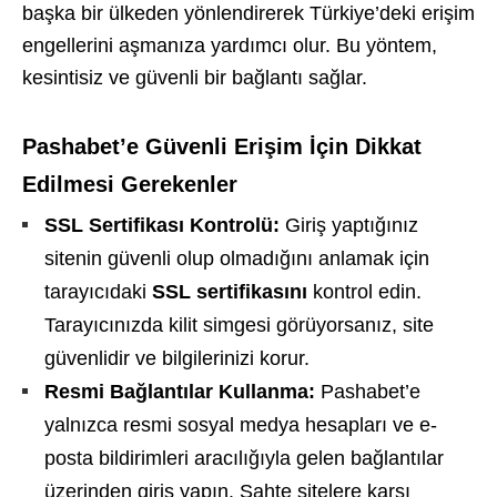
başka bir ülkeden yönlendirerek Türkiye’deki erişim
engellerini aşmanıza yardımcı olur. Bu yöntem,
kesintisiz ve güvenli bir bağlantı sağlar.
Pashabet’e Güvenli Erişim İçin Dikkat
Edilmesi Gerekenler
SSL Sertifikası Kontrolü:
Giriş yaptığınız
sitenin güvenli olup olmadığını anlamak için
tarayıcıdaki
SSL sertifikasını
kontrol edin.
Tarayıcınızda kilit simgesi görüyorsanız, site
güvenlidir ve bilgilerinizi korur.
Resmi Bağlantılar Kullanma:
Pashabet’e
yalnızca resmi sosyal medya hesapları ve e-
posta bildirimleri aracılığıyla gelen bağlantılar
üzerinden giriş yapın. Sahte sitelere karşı