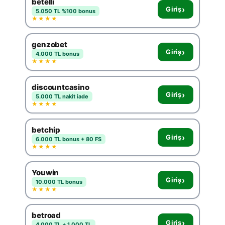
betelli
›
Giriş
5.050 TL %100 bonus
★★★★
genzobet
›
Giriş
4.000 TL bonus
★★★★
discountcasino
›
Giriş
5.000 TL nakit iade
★★★★
betchip
›
Giriş
6.000 TL bonus + 80 FS
★★★★
Youwin
›
Giriş
10.000 TL bonus
★★★★
betroad
›
Giriş
4.000 TL + 1.000 TL