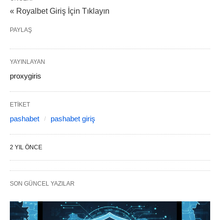
« Royalbet Giriş İçin Tıklayın
PAYLAŞ
YAYINLAYAN
proxygiris
ETIKET
pashabet
pashabet giriş
2 YIL ÖNCE
SON GÜNCEL YAZILAR