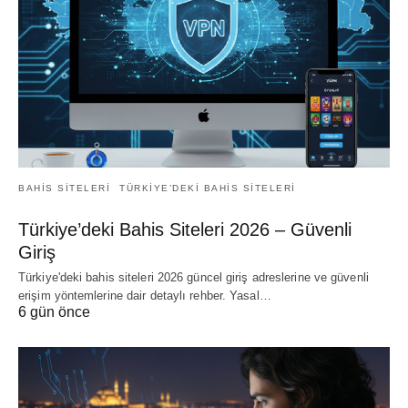
BAHIS SITELERI
TÜRKIYE’DEKI BAHIS SITELERI
Türkiye’deki Bahis Siteleri 2026 – Güvenli
Giriş
Türkiye'deki bahis siteleri 2026 güncel giriş adreslerine ve güvenli
erişim yöntemlerine dair detaylı rehber. Yasal…
6 gün önce