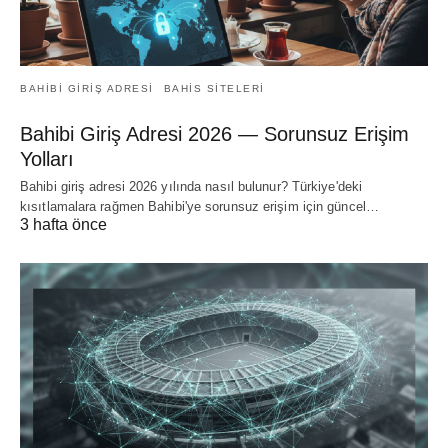
BAHIBI GIRIŞ ADRESI
BAHIS SITELERI
Bahibi Giriş Adresi 2026 — Sorunsuz Erişim
Yolları
Bahibi giriş adresi 2026 yılında nasıl bulunur? Türkiye'deki
kısıtlamalara rağmen Bahibi'ye sorunsuz erişim için güncel…
3 hafta önce