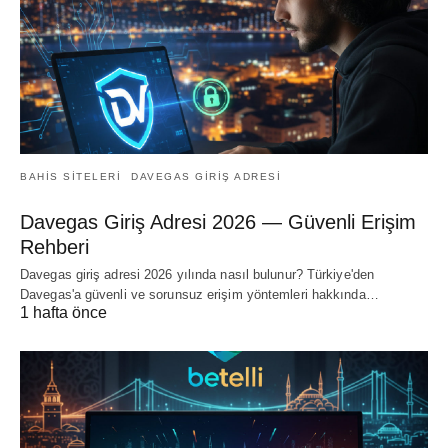
BAHIS SITELERI
DAVEGAS GIRIŞ ADRESI
Davegas Giriş Adresi 2026 — Güvenli Erişim
Rehberi
Davegas giriş adresi 2026 yılında nasıl bulunur? Türkiye'den
Davegas'a güvenli ve sorunsuz erişim yöntemleri hakkında…
1 hafta önce