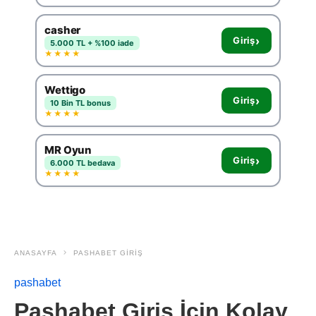
casher
›
Giriş
5.000 TL + %100 iade
★★★★
Wettigo
›
Giriş
10 Bin TL bonus
★★★★
MR Oyun
›
Giriş
6.000 TL bedava
★★★★
ANASAYFA
PASHABET GIRIŞ
pashabet
Pashabet Giriş İçin Kolay