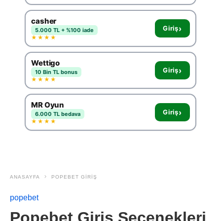
casher
›
Giriş
5.000 TL + %100 iade
★★★★
Wettigo
›
Giriş
10 Bin TL bonus
★★★★
MR Oyun
›
Giriş
6.000 TL bedava
★★★★
ANASAYFA
POPEBET GIRIŞ
popebet
Popebet Giriş Seçenekleri