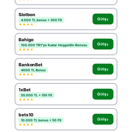
Slotbon
›
Giriş
4.000 TL bonus + 300 FS
★★★★
Bahigo
›
Giriş
100.000 TRY'ye Kadar Hoşgeldin Bonusu
★★★★
BankonBet
›
Giriş
4000 TL Bonus
★★★★
1xBet
›
Giriş
55.000 TL + 150 FS
★★★★
bets10
›
Giriş
10.000 TL bonus + 50 FS
★★★★