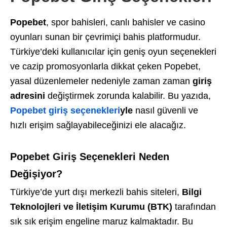
Popebet
, spor bahisleri, canlı bahisler ve casino
oyunları sunan bir çevrimiçi bahis platformudur.
Türkiye’deki kullanıcılar için geniş oyun seçenekleri
ve cazip promosyonlarla dikkat çeken Popebet,
yasal düzenlemeler nedeniyle zaman zaman
giriş
adresini
değiştirmek zorunda kalabilir. Bu yazıda,
Popebet giriş seçenekleri
yle
nasıl güvenli ve
hızlı erişim sağlayabileceğinizi ele alacağız.
Popebet Giriş Seçenekleri Neden
Değişiyor?
Türkiye’de yurt dışı merkezli bahis siteleri,
Bilgi
Teknolojleri ve İletişim Kurumu (BTK)
tarafından
sık sık erişim engeline maruz kalmaktadır. Bu