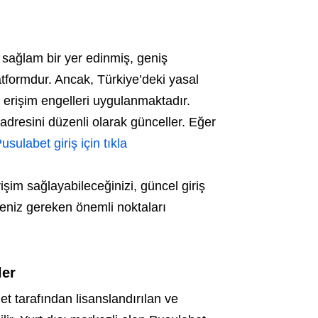
sağlam bir yer edinmiş, geniş
latformdur. Ancak, Türkiye’deki yasal
erişim engelleri uygulanmaktadır.
adresini düzenli olarak günceller. Eğer
usulabet giriş için tıkla
işim sağlayabileceğinizi, güncel giriş
tmeniz gereken önemli noktaları
ler
et tarafından lisanslandırılan ve