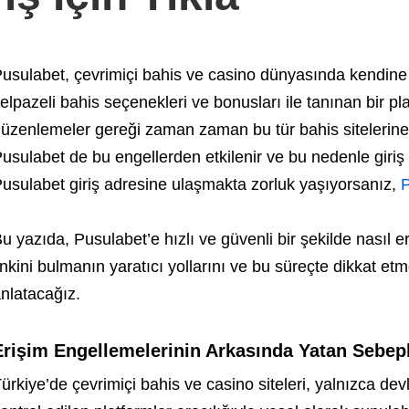
usulabet, çevrimiçi bahis ve casino dünyasında kendine 
elpazeli bahis seçenekleri ve bonusları ile tanınan bir p
üzenlemeler gereği zaman zaman bu tür bahis sitelerine 
usulabet de bu engellerden etkilenir ve bu nedenle giriş 
usulabet giriş adresine ulaşmakta zorluk yaşıyorsanız,
P
u yazıda, Pusulabet’e hızlı ve güvenli bir şekilde nasıl er
inkini bulmanın yaratıcı yollarını ve bu süreçte dikkat e
nlatacağız.
Erişim Engellemelerinin Arkasında Yatan Sebep
ürkiye’de çevrimiçi bahis ve casino siteleri, yalnızca devl