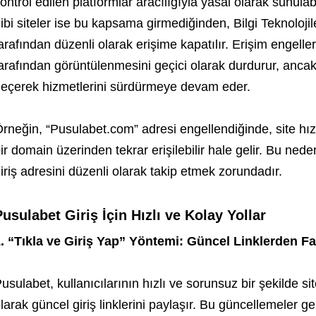
ontrol edilen platformlar aracılığıyla yasal olarak sunulab
ibi siteler ise bu kapsama girmediğinden, Bilgi Teknoloji
arafından düzenli olarak erişime kapatılır. Erişim engelleri
arafından görüntülenmesini geçici olarak durdurur, anca
eçerek hizmetlerini sürdürmeye devam eder.
rneğin, “Pusulabet.com” adresi engellendiğinde, site hız
ir domain üzerinden tekrar erişilebilir hale gelir. Bu nede
iriş adresini düzenli olarak takip etmek zorundadır.
Pusulabet Giriş İçin Hızlı ve Kolay Yollar
. “Tıkla ve Giriş Yap” Yöntemi: Güncel Linklerden F
usulabet, kullanıcılarının hızlı ve sorunsuz bir şekilde s
larak güncel giriş linklerini paylaşır. Bu güncellemeler 