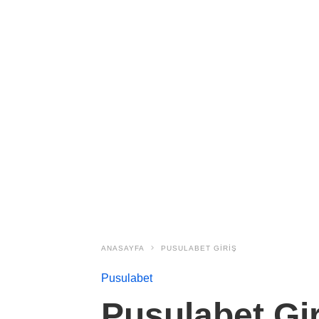
ANASAYFA
PUSULABET GIRIŞ
Pusulabet
Pusulabet Giri