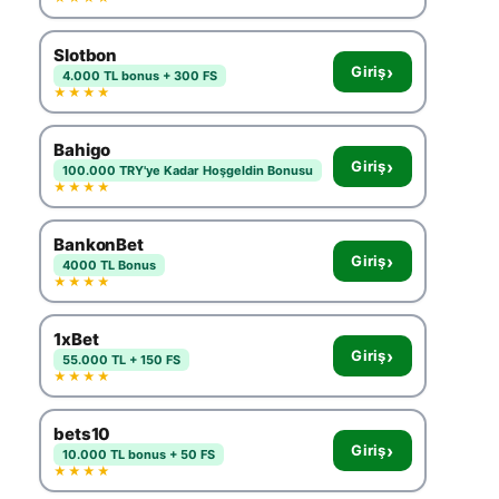
Slotbon
›
Giriş
4.000 TL bonus + 300 FS
★★★★
Bahigo
›
Giriş
100.000 TRY'ye Kadar Hoşgeldin Bonusu
★★★★
BankonBet
›
Giriş
4000 TL Bonus
★★★★
1xBet
›
Giriş
55.000 TL + 150 FS
★★★★
bets10
›
Giriş
10.000 TL bonus + 50 FS
★★★★