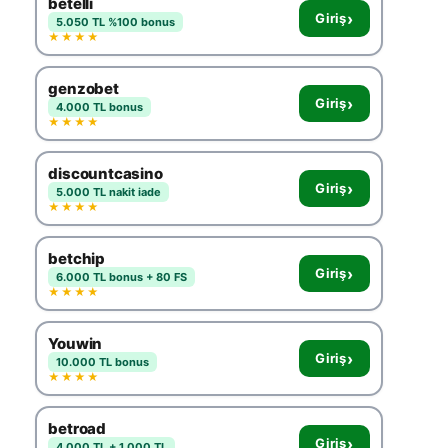
betelli
›
Giriş
5.050 TL %100 bonus
★★★★
genzobet
›
Giriş
4.000 TL bonus
★★★★
discountcasino
›
Giriş
5.000 TL nakit iade
★★★★
betchip
›
Giriş
6.000 TL bonus + 80 FS
★★★★
Youwin
›
Giriş
10.000 TL bonus
★★★★
betroad
›
Giriş
4.000 TL + 1.000 TL