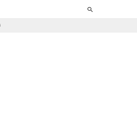
i
Typ
your
sea
que
and
hit
ente