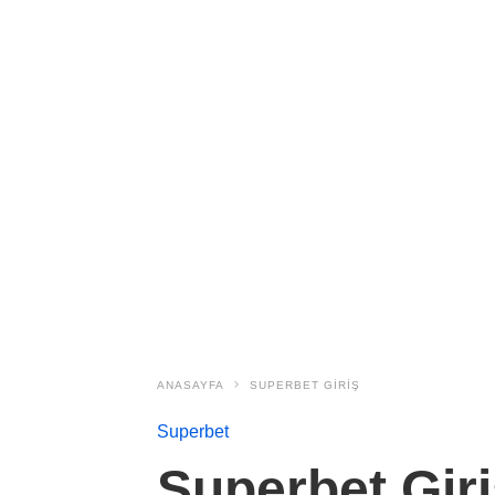
ANASAYFA
SUPERBET GIRIŞ
Superbet
Superbet Giri