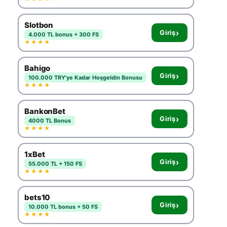
Slotbon
›
Giriş
4.000 TL bonus + 300 FS
★★★★
Bahigo
›
Giriş
100.000 TRY'ye Kadar Hoşgeldin Bonusu
★★★★
BankonBet
›
Giriş
4000 TL Bonus
★★★★
1xBet
›
Giriş
55.000 TL + 150 FS
★★★★
bets10
›
Giriş
10.000 TL bonus + 50 FS
★★★★