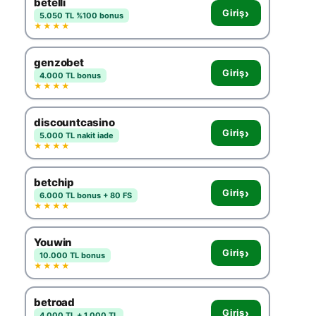
betelli
›
Giriş
5.050 TL %100 bonus
★★★★
genzobet
›
Giriş
4.000 TL bonus
★★★★
discountcasino
›
Giriş
5.000 TL nakit iade
★★★★
betchip
›
Giriş
6.000 TL bonus + 80 FS
★★★★
Youwin
›
Giriş
10.000 TL bonus
★★★★
betroad
›
Giriş
4.000 TL + 1.000 TL