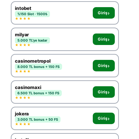
intobet
›
Giriş
%150 Slot · 1500₺
★★★★
milyar
›
Giriş
5.000 TL'ye kadar
★★★★
casinometropol
›
Giriş
8.000 TL bonus + 150 FS
★★★★
casinomaxi
›
Giriş
6.500 TL bonus + 150 FS
★★★★
jokera
›
Giriş
3.000 TL bonus + 50 FS
★★★★