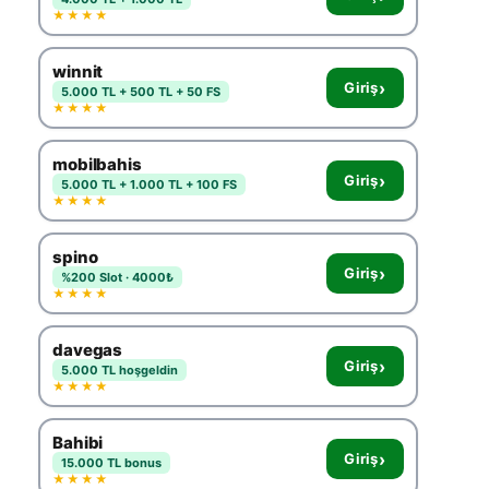
★★★★
winnit
›
Giriş
5.000 TL + 500 TL + 50 FS
★★★★
mobilbahis
›
Giriş
5.000 TL + 1.000 TL + 100 FS
★★★★
spino
›
Giriş
%200 Slot · 4000₺
★★★★
davegas
›
Giriş
5.000 TL hoşgeldin
★★★★
Bahibi
›
Giriş
15.000 TL bonus
★★★★