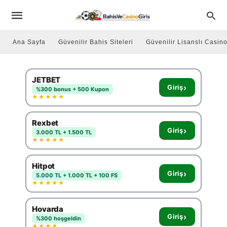
Ana Sayfa
Güvenilir Bahis Siteleri
Güvenilir Lisanslı Casino
JETBET
›
Giriş
%300 bonus + 500 Kupon
★★★★★
Rexbet
›
Giriş
3.000 TL + 1.500 TL
★★★★★
Hitpot
›
Giriş
5.000 TL + 1.000 TL + 100 FS
★★★★★
Hovarda
›
Giriş
%300 hoşgeldin
★★★★