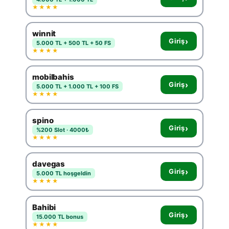
★★★★
winnit
›
Giriş
5.000 TL + 500 TL + 50 FS
★★★★
mobilbahis
›
Giriş
5.000 TL + 1.000 TL + 100 FS
★★★★
spino
›
Giriş
%200 Slot · 4000₺
★★★★
davegas
›
Giriş
5.000 TL hoşgeldin
★★★★
Bahibi
›
Giriş
15.000 TL bonus
★★★★