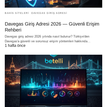
BAHIS SITELERI
DAVEGAS GIRIŞ ADRESI
Davegas Giriş Adresi 2026 — Güvenli Erişim
Rehberi
Davegas giriş adresi 2026 yılında nasıl bulunur? Türkiye'den
Davegas'a güvenli ve sorunsuz erişim yöntemleri hakkında…
1 hafta önce