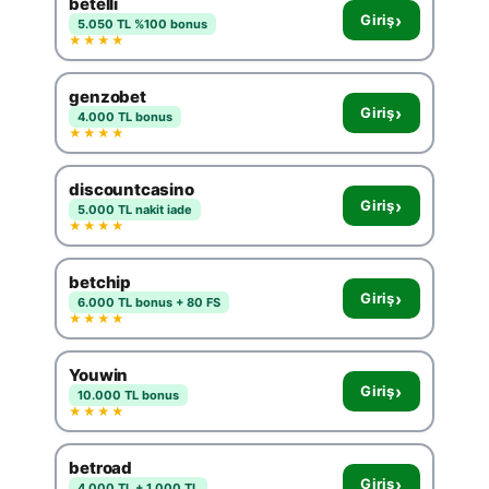
betelli
›
Giriş
5.050 TL %100 bonus
★★★★
genzobet
›
Giriş
4.000 TL bonus
★★★★
discountcasino
›
Giriş
5.000 TL nakit iade
★★★★
betchip
›
Giriş
6.000 TL bonus + 80 FS
★★★★
Youwin
›
Giriş
10.000 TL bonus
★★★★
betroad
›
Giriş
4.000 TL + 1.000 TL