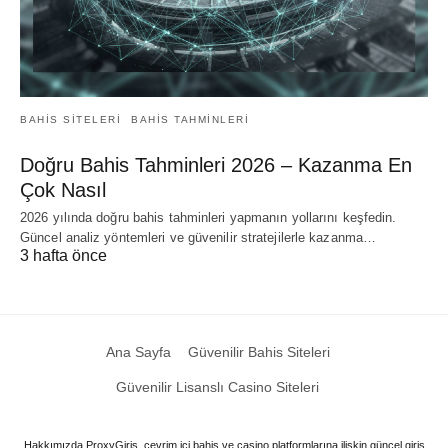
BAHIS SITELERI
BAHIS TAHMINLERI
Doğru Bahis Tahminleri 2026 – Kazanma En
Çok Nasıl
2026 yılında doğru bahis tahminleri yapmanın yollarını keşfedin.
Güncel analiz yöntemleri ve güvenilir stratejilerle kazanma…
3 hafta önce
Ana Sayfa
Güvenilir Bahis Siteleri
Güvenilir Lisanslı Casino Siteleri
Hakkımızda ProxyGiriş, çevrim içi bahis ve casino platformlarına ilişkin güncel giriş