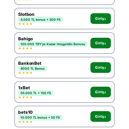
Slotbon
›
Giriş
4.000 TL bonus + 300 FS
★★★★
Bahigo
›
Giriş
100.000 TRY'ye Kadar Hoşgeldin Bonusu
★★★★
BankonBet
›
Giriş
4000 TL Bonus
★★★★
1xBet
›
Giriş
55.000 TL + 150 FS
★★★★
bets10
›
Giriş
10.000 TL bonus + 50 FS
★★★★