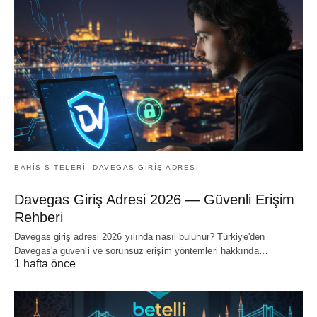
BAHIS SITELERI
DAVEGAS GIRIŞ ADRESI
Davegas Giriş Adresi 2026 — Güvenli Erişim
Rehberi
Davegas giriş adresi 2026 yılında nasıl bulunur? Türkiye'den
Davegas'a güvenli ve sorunsuz erişim yöntemleri hakkında…
1 hafta önce